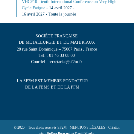
VHCF10 - tenth International Conference on Very High
Cycle Fatigue
- 14 avril 2027 -
16 avril 2027 - Toute la journée
SOCIÉTÉ FRANÇAISE
DE MÉTALLURGIE ET DE MATÉRIAUX
28 rue Saint Dominique – 75007 Paris , France
Tél. : 01 46 33 08 00
Courriel : secretariat@sf2m.fr
LA SF2M EST MEMBRE FONDATEUR
DE LA FEMS ET DE LA FFM
© 2026 – Tous droits réservés SF2M - MENTIONS LÉGALES - Création
site :
Solène Besnard
et David Maulat