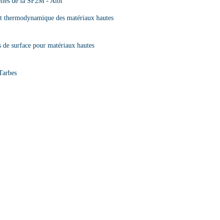
lles de la SF2M - Albi
s et thermodynamique des matériaux hautes
s de surface pour matériaux hautes
Tarbes