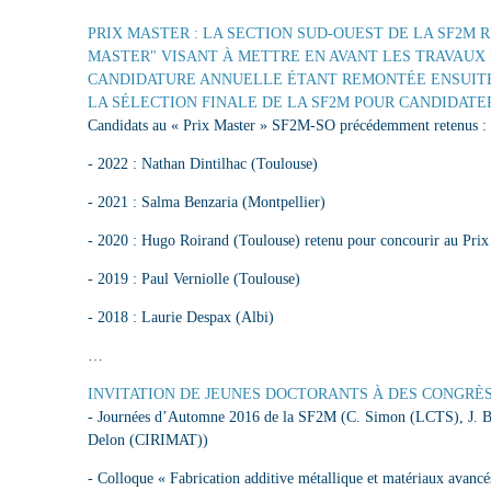
PRIX MASTER :
LA SECTION SUD-OUEST DE LA SF2M 
MASTER" VISANT À METTRE EN AVANT LES TRAVAUX
CANDIDATURE ANNUELLE ÉTANT REMONTÉE ENSUITE
LA SÉLECTION FINALE DE LA SF2M POUR CANDIDATE
Candidats au « Prix Master » SF2M-SO précédemment retenus :
- 2022 : Nathan Dintilhac (Toulouse)
- 2021 : Salma Benzaria (Montpellier)
- 2020 : Hugo Roirand (Toulouse) retenu pour concourir au Pr
- 2019 : Paul Verniolle (Toulouse)
- 2018 : Laurie Despax (Albi)
…
INVITATION DE JEUNES DOCTORANTS À DES CONGRÈS
- Journées d’Automne 2016 de la SF2M (C. Simon (LCTS), J. 
Delon (CIRIMAT))
- Colloque « Fabrication additive métallique et matériaux avanc