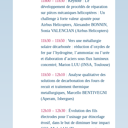
11h00 – 11h30
: Keynote :
Le
développement de procédés de réparation
sur pièces mécaniques hélicoptères : Un
challenge à forte valeur ajoutée pour
Airbus Helicopters
,
Alexandre BONNIN,
Sonia VALENCIAN (Airbus Helicopters)
11h30 – 11h50
:
Vers une métallurgie
solaire décarbonée : réduction d’oxydes de
fer par l’hydrogène, l’ammoniac ou l’urée
et élaboration d’aciers sous flux lumineux
concentré
,
Marion LUU (INSA, Toulouse)
11h50 – 12h10
:
Analyse qualitative des
solutions de decarbonation des fours de
recuit et traitement thermique
metallurgiques
,
Marcello BENTIVEGNI
(Aperam, Isbergues)
12h10 – 12h30
:
Évolution des fils
électrodes pour l’usinage par étincelage
érosif, dans le but de diminuer leur impact