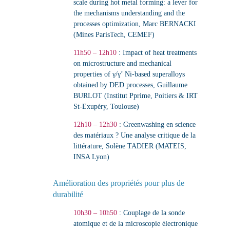
scale during hot metal forming: a lever for
the mechanisms understanding and the
processes optimization
,
Marc BERNACKI
(Mines ParisTech, CEMEF)
11h50 – 12h10
:
Impact of heat treatments
on microstructure and mechanical
properties of γ/γ’ Ni-based superalloys
obtained by DED processes
,
Guillaume
BURLOT (Institut Pprime, Poitiers & IRT
St-Exupéry, Toulouse)
12h10 – 12h30
:
Greenwashing en science
des matériaux ? Une analyse critique de la
littérature
,
Solène TADIER (MATEIS,
INSA Lyon)
Amélioration des propriétés pour plus de
durabilité
10h30 – 10h50
:
Couplage de la sonde
atomique et de la microscopie électronique