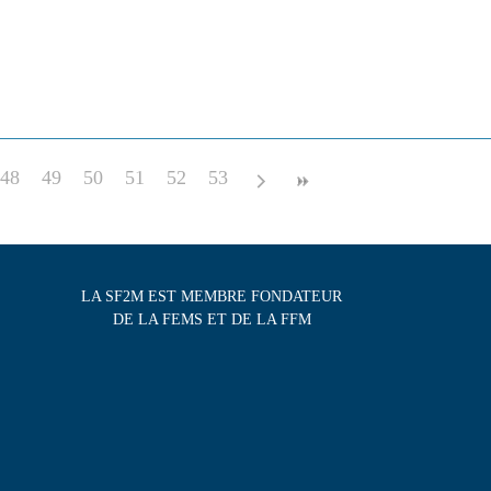
48
49
50
51
52
53
LA SF2M EST MEMBRE FONDATEUR
DE LA FEMS ET DE LA FFM