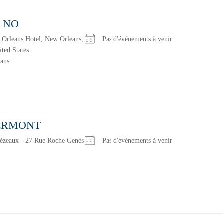
 NO
 Orleans Hotel, New Orleans,
Pas d'événements à venir
nts ?
ited States
éans
ERMONT
ézeaux - 27 Rue Roche Genès
Pas d'événements à venir