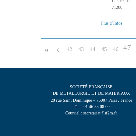
Le Creusot
71200
Plus d’Infos
47
42
43
44
45
46
SOCIÉTÉ FRANÇAISE
DE MÉTALLURGIE ET DE MATÉRIAUX
28 rue Saint Dominique – 75007 Paris , France
Tél. : 01 46 33 08 00
Courriel : secretariat@sf2m.fr