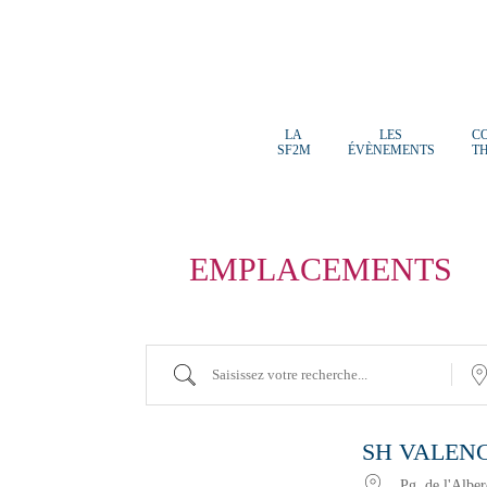
LA
LES
C
SF2M
ÉVÈNEMENTS
T
EMPLACEMENTS
Saisissez
Proch
votre
de…
recherche...
SH VALEN
Pg. de l'Albe