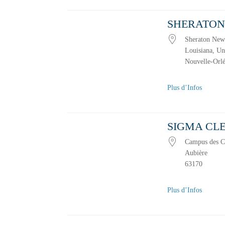
SHERATON
Pays
Sheraton New
Emplacement avec des évèneme
Louisiana, Un
Nouvelle-Orl
Plus d’Infos
SIGMA CL
Campus des C
Aubière
63170
Plus d’Infos