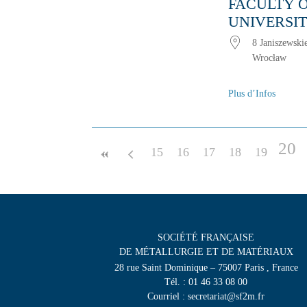
FACULTY 
UNIVERSI
8 Janiszewski
Wrocław
Plus d’Infos
20
15
16
17
18
19
SOCIÉTÉ FRANÇAISE
DE MÉTALLURGIE ET DE MATÉRIAUX
28 rue Saint Dominique – 75007 Paris , France
Tél. : 01 46 33 08 00
Courriel : secretariat@sf2m.fr