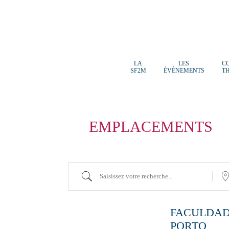
LA
LES
C
SF2M
ÉVÈNEMENTS
T
EMPLACEMENTS
Saisissez
Proch
votre
de…
recherche...
FACULDAD
PORTO