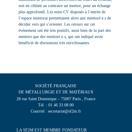
soit en ciblant au contraire un mentor, pour un échange
plus approfondi. Les mini-CV disposés à l’entrée de
l’espace mentorat permettaient alors aux mentoré.e.s de
décider vers qui s’orienter. Les retours sur cet
événement ont été très positifs, aussi bien de la part des
mentors que des mentoré.e.s, qui ont indiqué avoir
bénéficié de discussions très enrichissantes.
SOCIÉTÉ FRANÇAISE
DE MÉTALLURGIE ET DE MATÉRIAUX
28 rue Saint Dominique – 75007 Paris , France
Tél. : 01 46 33 08 00
Courriel : secretariat@sf2m.fr
LA SF2M EST MEMBRE FONDATEUR