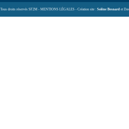
 Tous droits réservés SF2M - MENTIONS LÉGALES - Création site :
Solène Besnard
et Dav