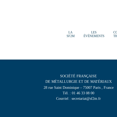
LA
LES
C
SF2M
ÉVÈNEMENTS
T
SOCIÉTÉ FRANÇAISE
DE MÉTALLURGIE ET DE MATÉRIAUX
28 rue Saint Dominique – 75007 Paris , France
Tél. : 01 46 33 08 00
Courriel : secretariat@sf2m.fr