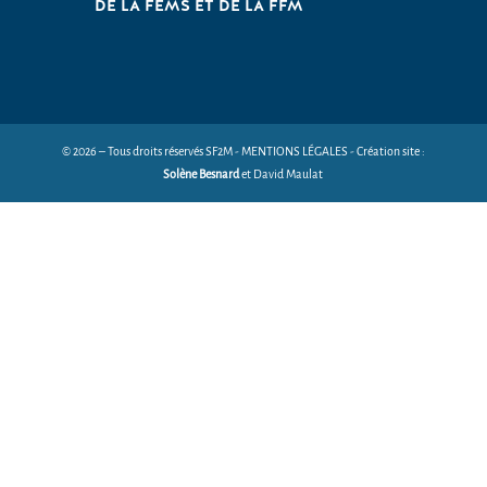
DE LA FEMS ET DE LA FFM
© 2026 – Tous droits réservés SF2M - MENTIONS LÉGALES - Création site :
Solène Besnard
et David Maulat