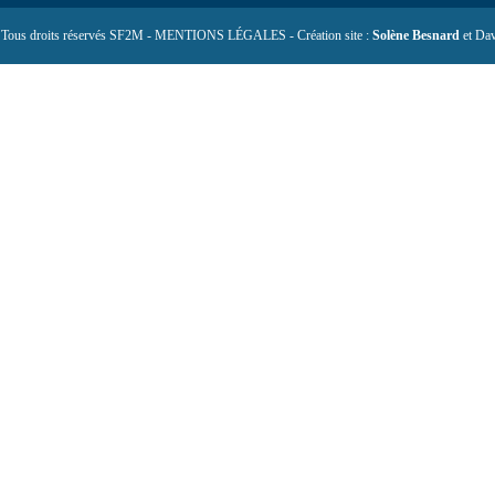
 Tous droits réservés SF2M - MENTIONS LÉGALES - Création site :
Solène Besnard
et Dav