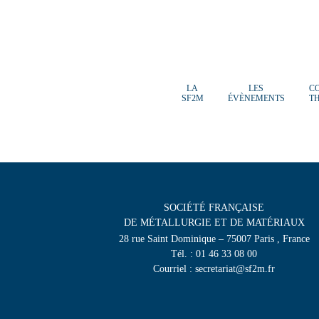
LA
LES
C
SF2M
ÉVÈNEMENTS
T
SOCIÉTÉ FRANÇAISE
DE MÉTALLURGIE ET DE MATÉRIAUX
28 rue Saint Dominique – 75007 Paris , France
Tél. : 01 46 33 08 00
Courriel : secretariat@sf2m.fr