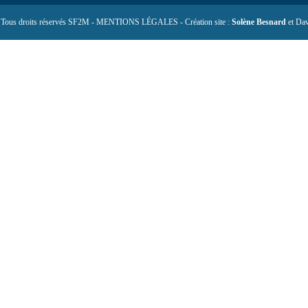
 Tous droits réservés SF2M - MENTIONS LÉGALES - Création site :
Solène Besnard
et Dav