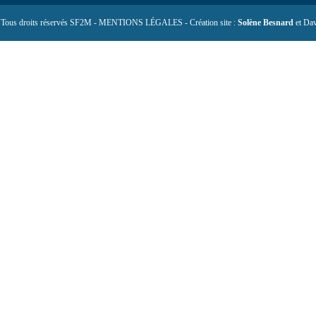
 Tous droits réservés SF2M - MENTIONS LÉGALES - Création site :
Solène Besnard
et Dav