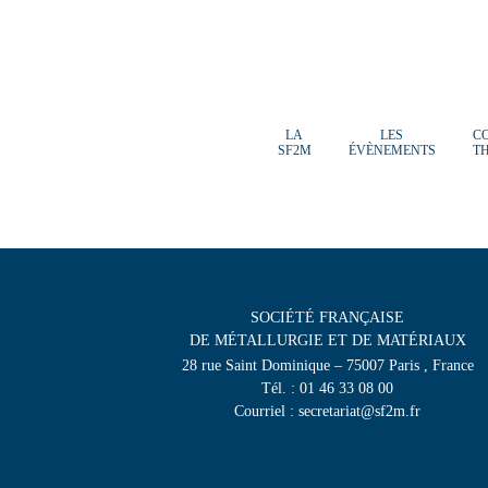
LA
LES
C
SF2M
ÉVÈNEMENTS
T
SOCIÉTÉ FRANÇAISE
DE MÉTALLURGIE ET DE MATÉRIAUX
28 rue Saint Dominique – 75007 Paris , France
Tél. : 01 46 33 08 00
Courriel : secretariat@sf2m.fr