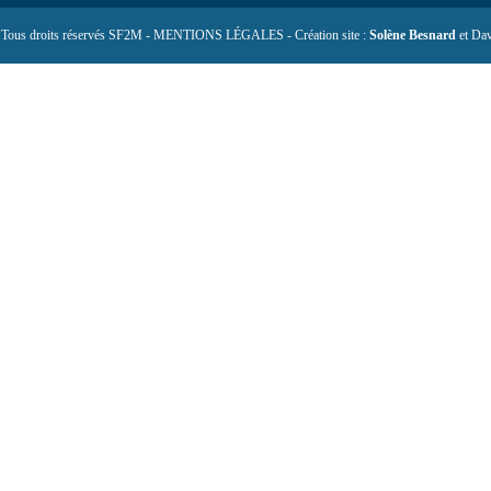
 Tous droits réservés SF2M - MENTIONS LÉGALES - Création site :
Solène Besnard
et Dav