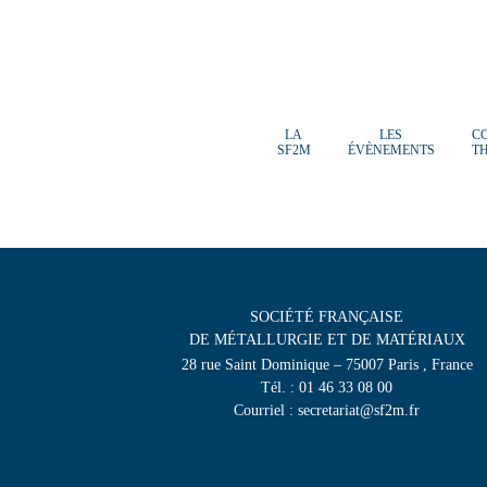
LA
LES
C
SF2M
ÉVÈNEMENTS
T
SOCIÉTÉ FRANÇAISE
DE MÉTALLURGIE ET DE MATÉRIAUX
28 rue Saint Dominique – 75007 Paris , France
Tél. : 01 46 33 08 00
Courriel : secretariat@sf2m.fr