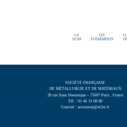
LA
LES
C
SF2M
ÉVÈNEMENTS
T
SOCIÉTÉ FRANÇAISE
DE MÉTALLURGIE ET DE MATÉRIAUX
28 rue Saint Dominique – 75007 Paris , France
Tél. : 01 46 33 08 00
Courriel : secretariat@sf2m.fr