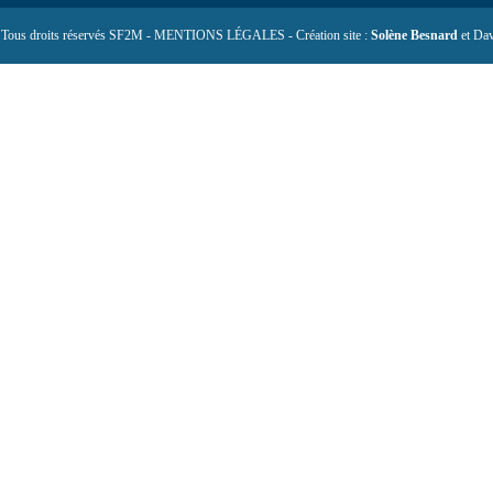
 Tous droits réservés SF2M - MENTIONS LÉGALES - Création site :
Solène Besnard
et Dav