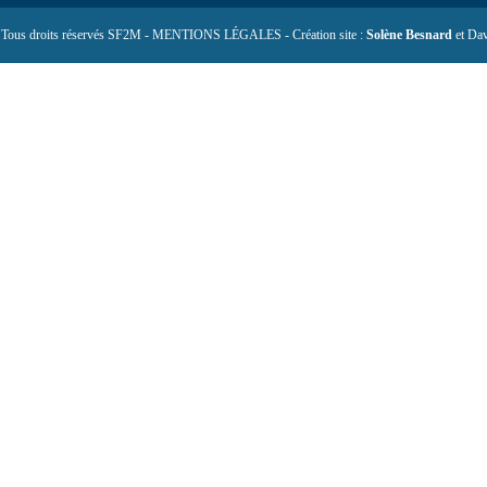
 Tous droits réservés SF2M - MENTIONS LÉGALES - Création site :
Solène Besnard
et Dav