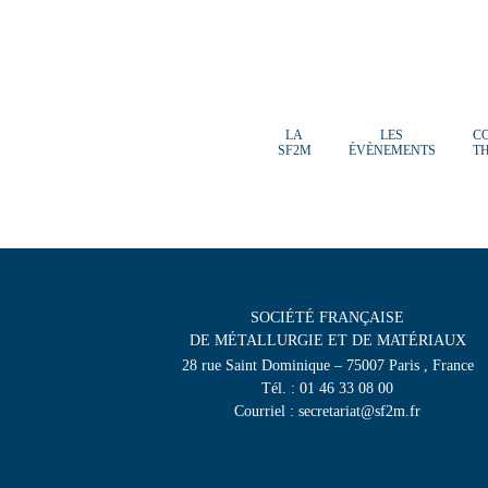
LA
LES
C
SF2M
ÉVÈNEMENTS
T
SOCIÉTÉ FRANÇAISE
DE MÉTALLURGIE ET DE MATÉRIAUX
28 rue Saint Dominique – 75007 Paris , France
Tél. : 01 46 33 08 00
Courriel : secretariat@sf2m.fr