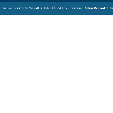
 Tous droits réservés SF2M - MENTIONS LÉGALES - Création site :
Solène Besnard
et Dav