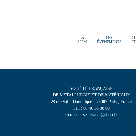
LA
LES
C
SF2M
ÉVÈNEMENTS
T
SOCIÉTÉ FRANÇAISE
DE MÉTALLURGIE ET DE MATÉRIAUX
28 rue Saint Dominique – 75007 Paris , France
Tél. : 01 46 33 08 00
Courriel : secretariat@sf2m.fr