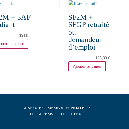
2M + 3AF
SF2M +
diant
SFGP retraité
ou
35,00
€
demandeur
outer au panier
d’emploi
125,00
€
Ajouter au panier
LA SF2M EST MEMBRE FONDATEUR
DE LA FEMS ET DE LA FFM