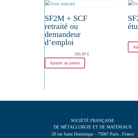
SF2M + SCF
SF
retraité ou
étu
demandeur
d’emploi
Aj
180,00
€
Ajouter au panier
SOCIÉTÉ FRANÇAISE
DE MÉTALLURGIE ET DE MATÉRIAUX
28 rue Saint Dominique – 75007 Paris , France