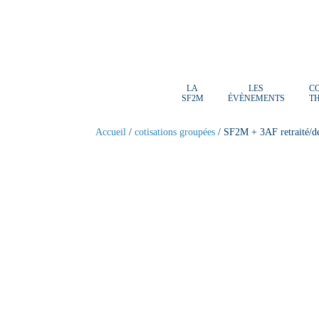
LA
LES
C
SF2M
ÉVÈNEMENTS
T
Accueil
/
cotisations groupées
/ SF2M + 3AF retraité/d