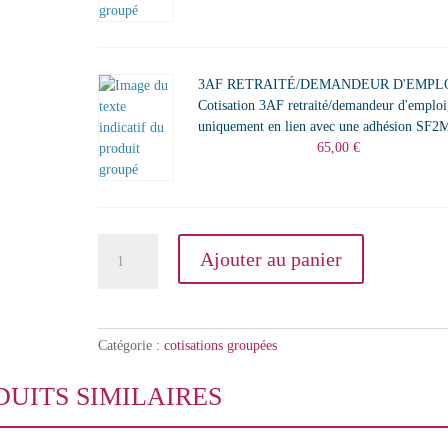
3AF RETRAITÉ/DEMANDEUR D'EMPL
Cotisation 3AF retraité/demandeur d'emploi
uniquement en lien avec une adhésion SF2
65,00
€
quantité
Ajouter au panier
de
SF2M
+
3AF
Catégorie :
cotisations groupées
retraité/demandeur
d'emploi
DUITS SIMILAIRES