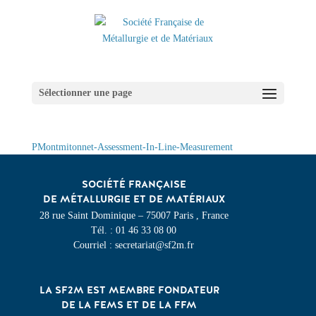
Sélectionner une page
PMontmitonnet-Assessment-In-Line-Measurement
SOCIÉTÉ FRANÇAISE
DE MÉTALLURGIE ET DE MATÉRIAUX
28 rue Saint Dominique – 75007 Paris , France
Tél. : 01 46 33 08 00
Courriel : secretariat@sf2m.fr
LA SF2M EST MEMBRE FONDATEUR
DE LA FEMS ET DE LA FFM