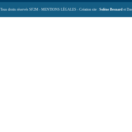
 Tous droits réservés SF2M - MENTIONS LÉGALES - Création site :
Solène Besnard
et Dav