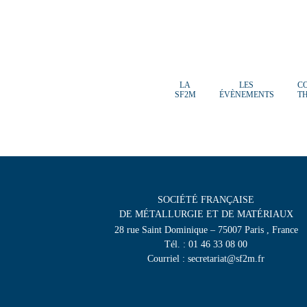
LA
LES
C
SF2M
ÉVÈNEMENTS
T
SOCIÉTÉ FRANÇAISE
DE MÉTALLURGIE ET DE MATÉRIAUX
28 rue Saint Dominique – 75007 Paris , France
Tél. : 01 46 33 08 00
Courriel : secretariat@sf2m.fr