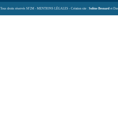
 Tous droits réservés SF2M - MENTIONS LÉGALES - Création site :
Solène Besnard
et Dav