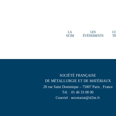
LA
LES
C
SF2M
ÉVÈNEMENTS
T
SOCIÉTÉ FRANÇAISE
DE MÉTALLURGIE ET DE MATÉRIAUX
28 rue Saint Dominique – 75007 Paris , France
Tél. : 01 46 33 08 00
Courriel : secretariat@sf2m.fr