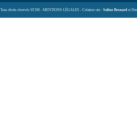
 Tous droits réservés SF2M - MENTIONS LÉGALES - Création site :
Solène Besnard
et Dav