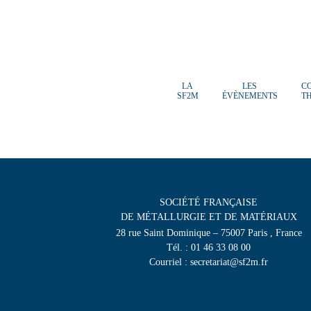
LA
LES
C
SF2M
ÉVÈNEMENTS
T
SOCIÉTÉ FRANÇAISE
DE MÉTALLURGIE ET DE MATÉRIAUX
28 rue Saint Dominique – 75007 Paris , France
Tél. : 01 46 33 08 00
Courriel : secretariat@sf2m.fr