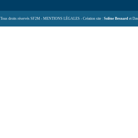
 Tous droits réservés SF2M - MENTIONS LÉGALES - Création site :
Solène Besnard
et Dav