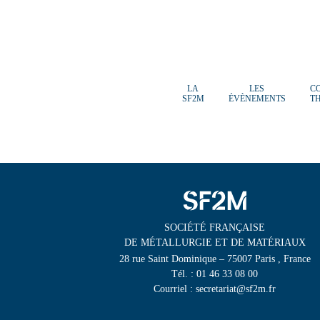
LA
LES
C
SF2M
ÉVÈNEMENTS
T
SOCIÉTÉ FRANÇAISE
DE MÉTALLURGIE ET DE MATÉRIAUX
28 rue Saint Dominique – 75007 Paris , France
Tél. : 01 46 33 08 00
Courriel : secretariat@sf2m.fr