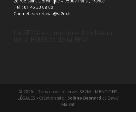
28 rue Saint Dominique – 75007 Paris , France
Tél. : 01 46 33 08 00
Courriel : secretariat@sf2m.fr
La SF2M est membre fondateur
de la FEMS et de la FFM
© 2026 – Tous droits réservés SF2M - MENTIONS
LÉGALES - Création site :
Solène Besnard
et David
Maulat