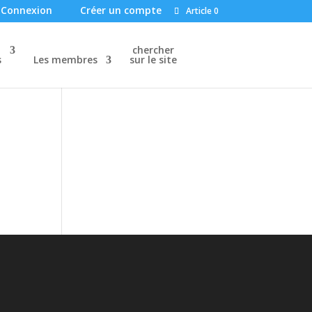
Connexion
Créer un compte
Article 0
chercher
s
Les membres
sur le site