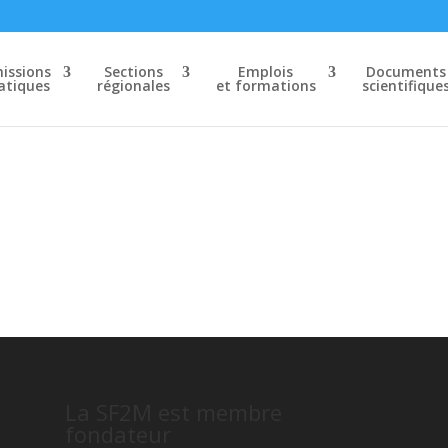
ssions
Sections
Emplois
Documents
tiques
régionales
et formations
scientifique
La SF2M est membre
fondateur