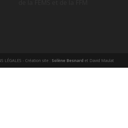
de la FEMS et de la FFM
S LÉGALES - Création site :
Solène Besnard
et David Maulat