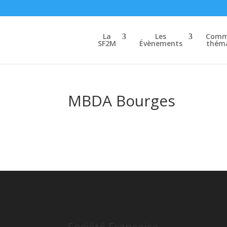
La
Les
Commi
SF2M
Évènements
théma
MBDA Bourges
Société Française