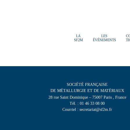
LA
LES
C
SF2M
ÉVÈNEMENTS
T
SOCIÉTÉ FRANÇAISE
DE MÉTALLURGIE ET DE MATÉRIAUX
28 rue Saint Dominique – 75007 Paris , France
Tél. : 01 46 33 08 00
Courriel : secretariat@sf2m.fr