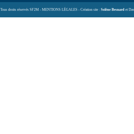
 Tous droits réservés SF2M - MENTIONS LÉGALES - Création site :
Solène Besnard
et Dav