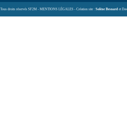
 Tous droits réservés SF2M - MENTIONS LÉGALES - Création site :
Solène Besnard
et Dav