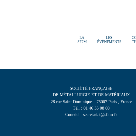
LA
LES
C
SF2M
ÉVÈNEMENTS
T
SOCIÉTÉ FRANÇAISE
DE MÉTALLURGIE ET DE MATÉRIAUX
28 rue Saint Dominique – 75007 Paris , France
Tél. : 01 46 33 08 00
Courriel : secretariat@sf2m.fr