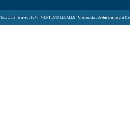
 Tous droits réservés SF2M - MENTIONS LÉGALES - Création site :
Solène Besnard
et Dav