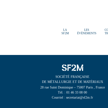
LA
LES
C
SF2M
ÉVÈNEMENTS
T
SOCIÉTÉ FRANÇAISE
DE MÉTALLURGIE ET DE MATÉRIAUX
28 rue Saint Dominique – 75007 Paris , France
Tél. : 01 46 33 08 00
Courriel : secretariat@sf2m.fr