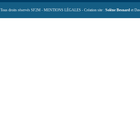
 Tous droits réservés SF2M - MENTIONS LÉGALES - Création site :
Solène Besnard
et Dav