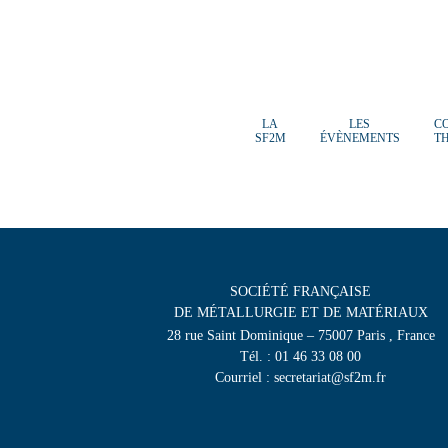
LA
LES
C
SF2M
ÉVÈNEMENTS
T
SOCIÉTÉ FRANÇAISE
DE MÉTALLURGIE ET DE MATÉRIAUX
28 rue Saint Dominique – 75007 Paris , France
Tél. : 01 46 33 08 00
Courriel : secretariat@sf2m.fr