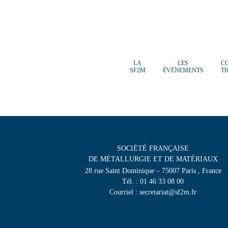
LA
LES
C
SF2M
ÉVÈNEMENTS
T
SOCIÉTÉ FRANÇAISE
DE MÉTALLURGIE ET DE MATÉRIAUX
28 rue Saint Dominique – 75007 Paris , France
Tél. : 01 46 33 08 00
Courriel : secretariat@sf2m.fr