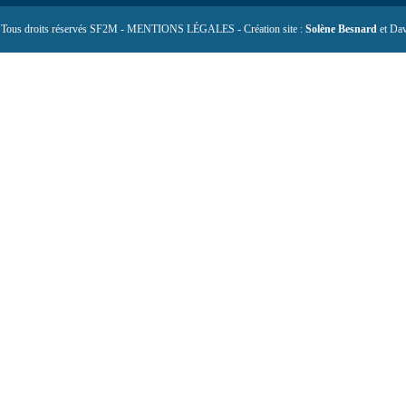
 Tous droits réservés SF2M - MENTIONS LÉGALES - Création site :
Solène Besnard
et Dav