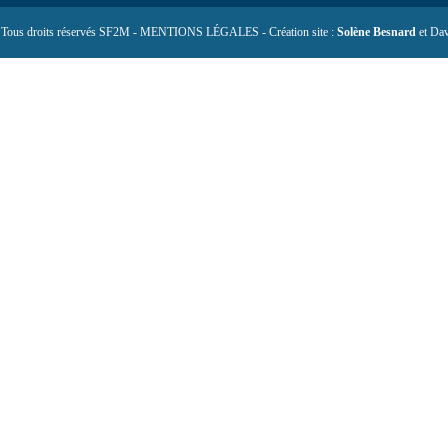
 Tous droits réservés SF2M - MENTIONS LÉGALES - Création site :
Solène Besnard
et Dav