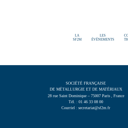
LA
LES
C
SF2M
ÉVÈNEMENTS
T
SOCIÉTÉ FRANÇAISE
DE MÉTALLURGIE ET DE MATÉRIAUX
28 rue Saint Dominique – 75007 Paris , France
Tél. : 01 46 33 08 00
Courriel : secretariat@sf2m.fr