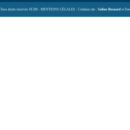
 Tous droits réservés SF2M - MENTIONS LÉGALES - Création site :
Solène Besnard
et Dav