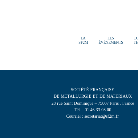
LA
LES
C
SF2M
ÉVÈNEMENTS
T
SOCIÉTÉ FRANÇAISE
DE MÉTALLURGIE ET DE MATÉRIAUX
28 rue Saint Dominique – 75007 Paris , France
Tél. : 01 46 33 08 00
Courriel : secretariat@sf2m.fr