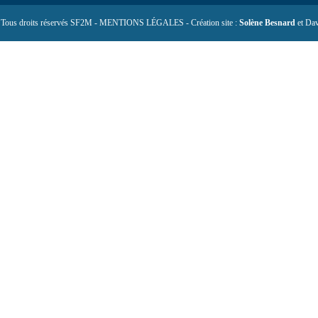
 Tous droits réservés SF2M - MENTIONS LÉGALES - Création site :
Solène Besnard
et Dav