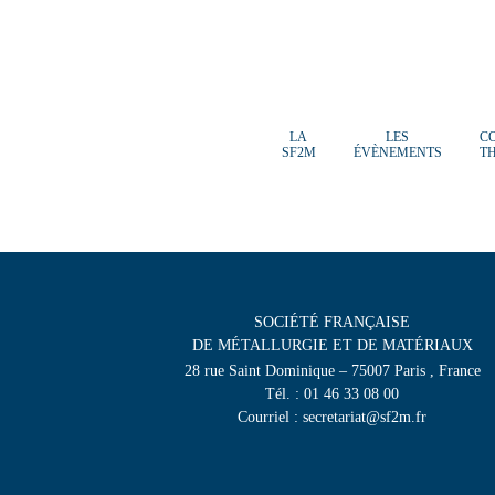
LA
LES
C
SF2M
ÉVÈNEMENTS
T
SOCIÉTÉ FRANÇAISE
DE MÉTALLURGIE ET DE MATÉRIAUX
28 rue Saint Dominique – 75007 Paris , France
Tél. : 01 46 33 08 00
Courriel : secretariat@sf2m.fr