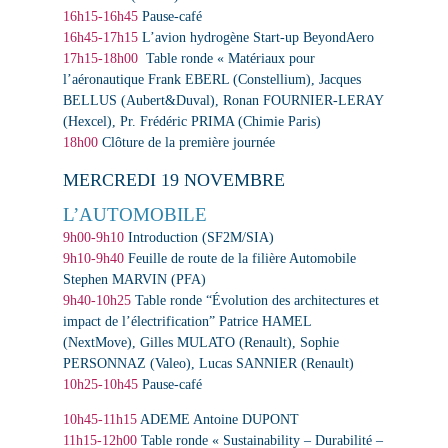
16h15-16h45
Pause-café
16h45-17h15
L’avion hydrogène
Start-up BeyondAero
17h15-18h00
Tabl
e ronde « Matériaux pour
l’aéronautique
Frank EBERL
(Constellium),
Jacques
BELLUS
(Aubert&Duval),
Ronan FOURNIER-LERAY
(Hexcel),
Pr. Frédéric PRIMA
(Chimie Paris)
18h00
Clôture de la première journée
MERCREDI 19 NOVEMBRE
L’AUTOMOBILE
9h00-9h10
Introduction
(SF2M/SIA)
9h10-9h40
Feuille de route de la filière Automobile
Stephen MARVIN
(PFA)
9h40-10h25
Table ronde “Évolution des architectures et
impact de l’électrification”
Patrice HAMEL
(NextMove),
Gilles MULATO
(Renault),
Sophie
PERSONNAZ
(Valeo),
Lucas SANNIER
(Renault)
10h25-10h45
Pause-café
10h45-11h15
ADEME
Antoine DUPONT
11h15-12h00
Table ronde « Sustainability – Durabilité –