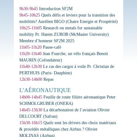
9h30-9h45
Introduction
SF2M
9h45-10h25
Quels défis et leviers pour la transition des
mobilités?
Aurélien BIGO
(Chaire Energie et Prospérité)
10h25-11h0
5
Research on metals for sustainable
mobility
Pr. Hatem ZUROB
(McMaster University)
Membre d’honneur SF2M 2025
11h05-11h20
Pause-café
11h20-11h40
Jean Fourche, un vélo français
Benoit
MAURIN
(Cofondateur)
11h40-12h30
Le cas des cargos à voile
Pr. Christian de
PERTHUIS
(Paris- Dauphine)
12h30-14h00
Repas
L’AÉRONAUTIQUE
14h00-14h45
Feuille de route filière aéronautique
Peter
SCHMOLGRUBER
(ONERA)
14h45-15h30
La décarbonation de l’aviation
Olivier
DELCOURT
(Safran)
15h30-16h15
Quels sont les drivers des choix matériaux
& procédés métalliques chez Airbus ?
Olivier
MOLINAS
(Airbus)