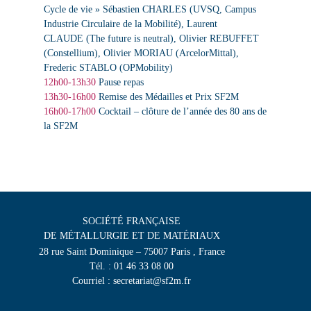
Cycle de vie »
Sébastien CHARLES
(UVSQ, Campus
Industrie Circulaire de la Mobilité)
, Laurent
CLAUDE
(The future is neutral)
, Olivier REBUFFET
(Constellium)
, Olivier MORIAU
(ArcelorMittal)
,
Frederic STABLO
(OPMobility)
12h00-13h30
Pause repas
13h30-16h00
Remise des Médailles et Prix SF2M
16h00-17h00
Cocktail – clôture de l’année des 80 ans de
la SF2M
SOCIÉTÉ FRANÇAISE
DE MÉTALLURGIE ET DE MATÉRIAUX
28 rue Saint Dominique – 75007 Paris , France
Tél. : 01 46 33 08 00
Courriel : secretariat@sf2m.fr