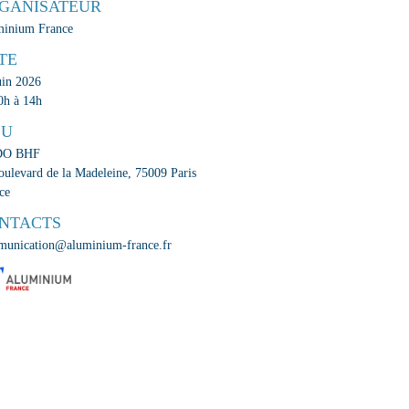
GANISATEUR
inium France
TE
uin 2026
0h à 14h
EU
O BHF
oulevard de la Madeleine, 75009 Paris
ce
NTACTS
unication@aluminium-france.fr