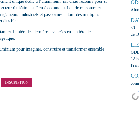
nement unique dédié à l’aluminium, matériau reconnu pour sa
OR
le secteur du bâtiment. Pensé comme un lieu de rencontre et
Alum
ingénieurs, industriels et passionnés autour des multiples
DA
et durable.
30 j
ant en lumière les dernières avancées en matière de
de 1
rgétique.
LI
aluminium pour imaginer, construire et transformer ensemble
ODD
12 b
Fran
CO
INSCRIPTION
comm