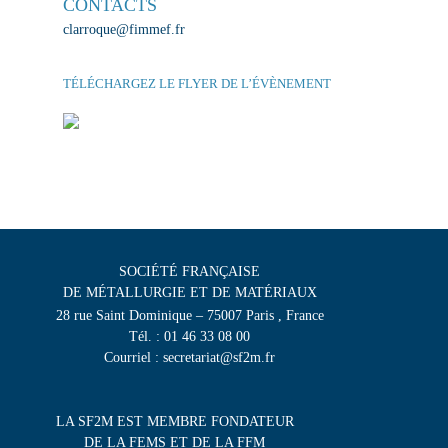
CONTACTS
clarroque@fimmef.fr
TÉLÉCHARGEZ LE FLYER DE L’ÉVÈNEMENT
SOCIÉTÉ FRANÇAISE
DE MÉTALLURGIE ET DE MATÉRIAUX
28 rue Saint Dominique – 75007 Paris , France
Tél. : 01 46 33 08 00
Courriel : secretariat@sf2m.fr
LA SF2M EST MEMBRE FONDATEUR
DE LA FEMS ET DE LA FFM