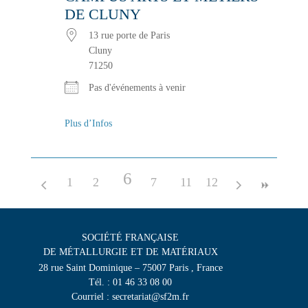
DE CLUNY
13 rue porte de Paris
Cluny
71250
Pas d'événements à venir
Plus d’Infos
6
1
2
3
4
7
5
8
11
9
12
10
SOCIÉTÉ FRANÇAISE
DE MÉTALLURGIE ET DE MATÉRIAUX
28 rue Saint Dominique – 75007 Paris , France
Tél. : 01 46 33 08 00
Courriel : secretariat@sf2m.fr