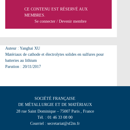
CE CONTENU EST RÉSERVÉ AUX
MEMBRES.
Se connecter
/
Devenir membre
Auteur : Yanghai XU
Matériaux de cathode et électrolytes solides en sulfures pour
batteries au lithium
Parution : 20/11/2017
SOCIÉTÉ FRANÇAISE
DE MÉTALLURGIE ET DE MATÉRIAUX
28 rue Saint Dominique – 75007 Paris , France
Tél. : 01 46 33 08 00
Courriel : secretariat@sf2m.fr