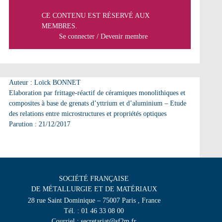
CE CONTENU EST RÉSERVÉ AUX
MEMBRES.
Se connecter
/
Devenir membre
Auteur : Loïck BONNET
Elaboration par frittage-réactif de céramiques monolithiques et
composites à base de grenats d’yttrium et d’aluminium – Etude
des relations entre microstructures et propriétés optiques
Parution : 21/12/2017
SOCIÉTÉ FRANÇAISE
DE MÉTALLURGIE ET DE MATÉRIAUX
28 rue Saint Dominique – 75007 Paris , France
Tél. : 01 46 33 08 00
Courriel : secretariat@sf2m.fr