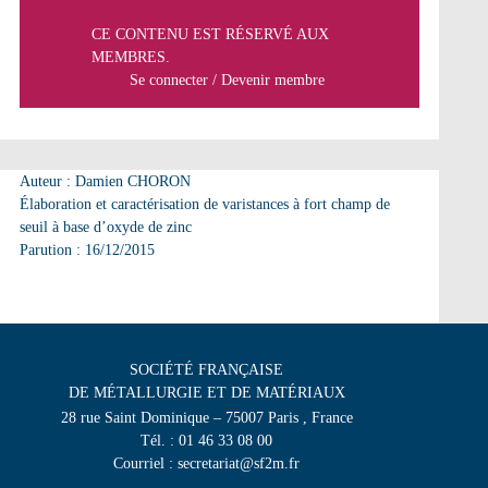
CE CONTENU EST RÉSERVÉ AUX
MEMBRES.
Se connecter
/
Devenir membre
Auteur : Damien CHORON
Élaboration et caractérisation de varistances à fort champ de
seuil à base d’oxyde de zinc
Parution : 16/12/2015
SOCIÉTÉ FRANÇAISE
DE MÉTALLURGIE ET DE MATÉRIAUX
28 rue Saint Dominique – 75007 Paris , France
Tél. : 01 46 33 08 00
Courriel : secretariat@sf2m.fr