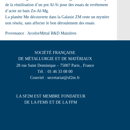
de la réutilisation d’un pot Al-Si pour des essais de revêtement
d’acier en bain Zn-Al-Mg.
La planète Mn découverte dans la Galaxie ZM reste un mystère
non résolu, sans affecter le bon déroulement des essais.
Provenance : ArcelorMittal R&D Maizières
SOCIÉTÉ FRANÇAISE
DE MÉTALLURGIE ET DE MATÉRIAUX
28 rue Saint Dominique – 75007 Paris , France
Tél. : 01 46 33 08 00
Courriel : secretariat@sf2m.fr
LA SF2M EST MEMBRE FONDATEUR
DE LA FEMS ET DE LA FFM