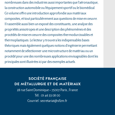
nombreuses dans des industries aussi importantes que l’aéronautique,
la construction automobile ou l’équipement sportif ou le biomédical.
Ce volume offre une introduction approfondie aux matériaux
composites, et tout particulièrement aux questions de mise en oeuvre.
Il rassemble aussi bien un exposé des constituants, une analyse des
propriétés anisotropes et une description des phénomènes et des
procédés de mise en oeuvre des composites thermodurcissables et
thermoplastiques. Le lecteur y trouvera les indispensables bases
théoriques mais également quelques notions d’ingénierie permettant
notamment de sélectionner une microstructure de matériau ou un
procédé pour une des nombreuses applications envisageables dont les
principales sont illustrées ici par des exemples actuels.
SOCIÉTÉ FRANÇAISE
DE MÉTALLURGIE ET DE MATÉRIAUX
28 rue Saint Dominique – 75007 Paris , France
Tél. : 01 46 33 08 00
Courriel : secretariat@sf2m.fr