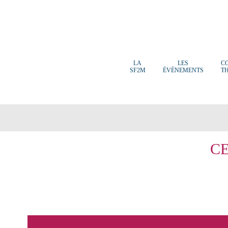
LA
LES
C
SF2M
ÉVÈNEMENTS
T
C