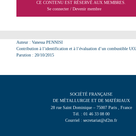
CE CONTENU EST RÉSERVÉ AUX MEMBRES.
Se connecter
/
Devenir membre
Auteur : Vanessa PENNISI
Contribution à l’identification et à l’évaluation d’un combustible UO
Parution : 20/10/2015
SOCIÉTÉ FRANÇAISE
DE MÉTALLURGIE ET DE MATÉRIAUX
28 rue Saint Dominique – 75007 Paris , France
Tél. : 01 46 33 08 00
Courriel : secretariat@sf2m.fr