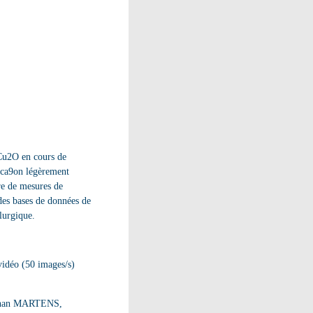
 Cu2O en cours de
fica9on légèrement
dre de mesures de
 des bases de données de
lurgique.
idéo (50 images/s)
nathan MARTENS,