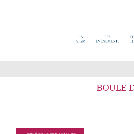
LA
LES
C
SF2M
ÉVÈNEMENTS
T
BOULE D