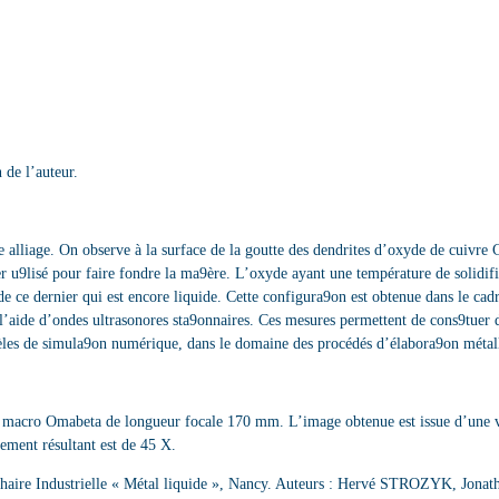
 de l’auteur.
alliage. On observe à la surface de la goutte des dendrites d’oxyde de cuivre
er u9lisé pour faire fondre la ma9ère. L’oxyde ayant une température de solidi
 de ce dernier qui est encore liquide. Cette configura9on est obtenue dans le ca
à l’aide d’ondes ultrasonores sta9onnaires. Ces mesures permettent de cons9tuer
èles de simula9on numérique, dans le domaine des procédés d’élabora9on métal
acro Omabeta de longueur focale 170 mm. L’image obtenue est issue d’une v
ement résultant est de 45 X.
 Chaire Industrielle « Métal liquide », Nancy. Auteurs : Hervé STROZYK, Jo