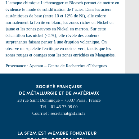
L’attaque chimique Lichtenegger et Bloesch permet de mettre en
évidence le mode de solidification de l’acier. Dans les aciers
austénitiques de base (entre 10 et 12% de Ni), elle colore
normalement la ferrite en blanc, les zones riches en Nickel en
jaune et les zones pauvres en Nickel en marron. Sur cette
échantillon bas nickel (<1%), elle révèle des couleurs
surprenantes faisant penser à une éruption volcanique. On
observe un squelette ferritique en noir et vert, tandis que les
zones rouges et oranges sont les zones enrichies en Manganèse.
Provenance : Aperam – Centre de Recherches d’Isbergues
SOCIÉTÉ FRANÇAISE
DE MÉTALLURGIE ET DE MATÉRIAUX
28 rue Saint Dominique – 75007 Paris , France
Tél. : 01 46 33 08 00
Courriel : secretariat@sf2m.fr
LA SF2M EST MEMBRE FONDATEUR