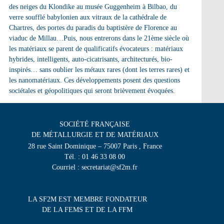
des neiges du Klondike au musée Guggenheim à Bilbao, du
verre soufflé babylonien aux vitraux de la cathédrale de
Chartres, des portes du paradis du baptistère de Florence au
viaduc de Millau…Puis, nous entrerons dans le 21ème siècle où
les matériaux se parent de qualificatifs évocateurs : matériaux
hybrides, intelligents, auto-cicatrisants, architecturés, bio-
inspirés… sans oublier les métaux rares (dont les terres rares) et
les nanomatériaux. Ces développements posent des questions
sociétales et géopolitiques qui seront brièvement évoquées.
SOCIÉTÉ FRANÇAISE
DE MÉTALLURGIE ET DE MATÉRIAUX
28 rue Saint Dominique – 75007 Paris , France
Tél. : 01 46 33 08 00
Courriel : secretariat@sf2m.fr
LA SF2M EST MEMBRE FONDATEUR
DE LA FEMS ET DE LA FFM